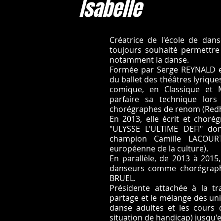
Isabelle
Créatrice de l'école de dan
toujours souhaité permettre 
notamment la danse.
Formée par Serge REYNALD e
du ballet des théâtres lyriqu
comique, en Classique et M
parfaire sa technique lor
chorégraphes de renom (Redh
En 2013, elle écrit et chor
"ULYSSE L'ULTIME DEFI" don
champion Camille LACOURT 
européenne de la culture).
En parallèle, de 2013 à 2015,
danseurs comme chorégraphe
BRUEL.
Présidente attachée à la t
partage et le mélange des uni
danse adultes et les cours
situation de handicap) jusqu'